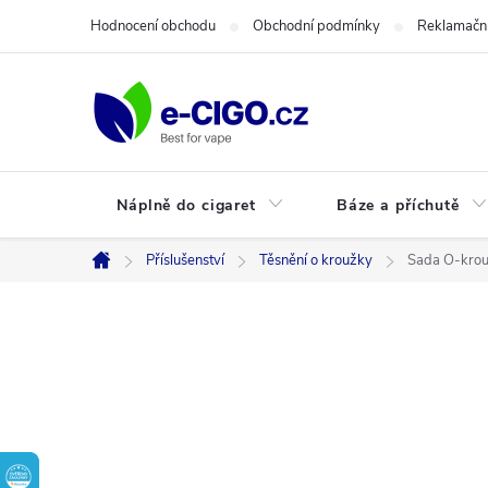
Přejít
Hodnocení obchodu
Obchodní podmínky
Reklamační
na
obsah
Náplně do cigaret
Báze a příchutě
Příslušenství
Těsnění o kroužky
Sada O-krou
Domů