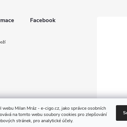
rmace
Facebook
oží
l webu Milan Mráz - e-cigo.cz, jako správce osobních
S
covává na tomto webu soubory cookies pro zlepšování
bových stránek, pro analytické účely.