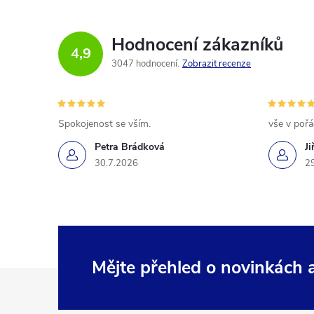
Hodnocení zákazníků
4,9
3047 hodnocení
Zobrazit recenze
Spokojenost se vším.
vše v poř
Petra Brádková
Ji
30.7.2026
2
Mějte přehled o novinkách
Z