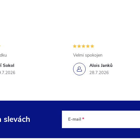
ádku
Velmi spokojen
ří Sokol
Alois Janků
9.7.2026
28.7.2026
a slevách
E-mail