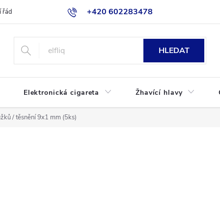
+420 602283478
 řád
Blog
Jak nakupovat
HLEDAT
Elektronická cigareta
Žhavící hlavy
žků / těsnění 9x1 mm (5ks)