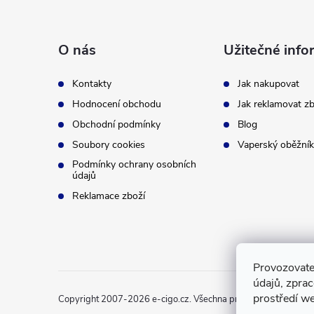
á
p
O nás
Užitečné info
a
Kontakty
Jak nakupovat
t
Hodnocení obchodu
Jak reklamovat zb
Obchodní podmínky
Blog
í
Soubory cookies
Vaperský oběžník
Podmínky ochrany osobních
údajů
Reklamace zboží
Provozovate
údajů, zpra
prostředí we
Copyright 2007-2026
e-cigo.cz
. Všechna práva vyhrazena.