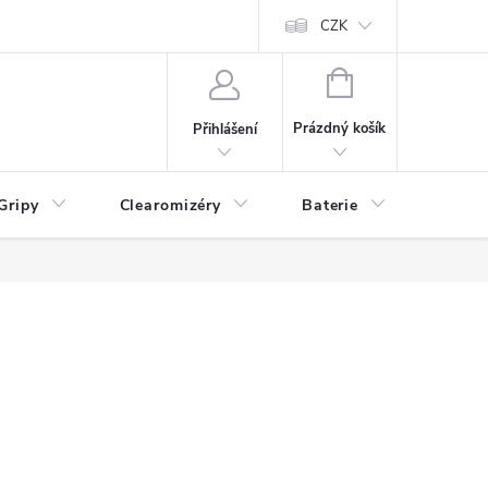
CZK
NÁKUPNÍ
KOŠÍK
Prázdný košík
Přihlášení
Gripy
Clearomizéry
Baterie
Příslu