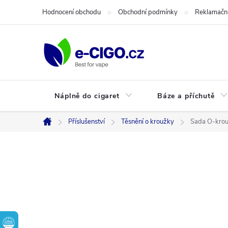
Přejít
Hodnocení obchodu
Obchodní podmínky
Reklamační
na
obsah
Náplně do cigaret
Báze a příchutě
Příslušenství
Těsnění o kroužky
Sada O-krou
Domů