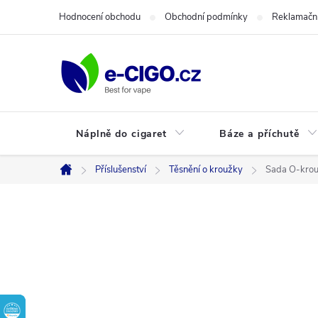
Přejít
Hodnocení obchodu
Obchodní podmínky
Reklamační
na
obsah
Náplně do cigaret
Báze a příchutě
Příslušenství
Těsnění o kroužky
Sada O-krou
Domů