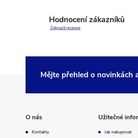
Hodnocení zákazníků
Zobrazit recenze
Mějte přehled o novinkách
Z
á
p
O nás
Užitečné info
a
Kontakty
Jak nakupovat