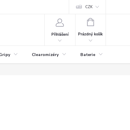
CZK
NÁKUPNÍ
KOŠÍK
Prázdný košík
Přihlášení
Gripy
Clearomizéry
Baterie
Příslu