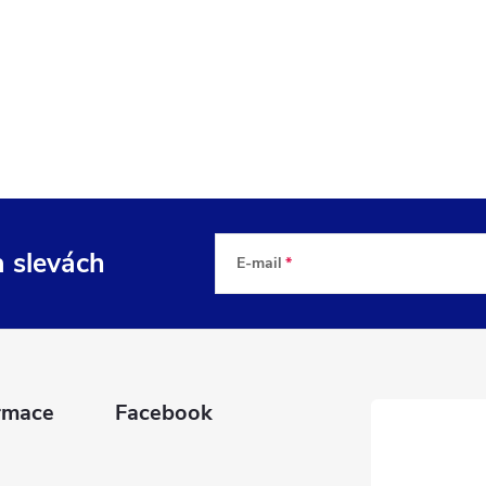
a slevách
E-mail
rmace
Facebook