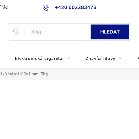
+420 602283478
 řád
Blog
Jak nakupovat
HLEDAT
Elektronická cigareta
Žhavící hlavy
žků / těsnění 6x1 mm (5ks)