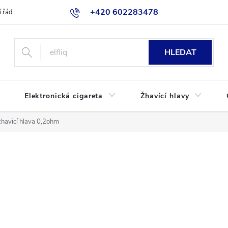
+420 602283478
 řád
Blog
Jak nakupovat
HLEDAT
Elektronická cigareta
Žhavící hlavy
avicí hlava 0,2ohm