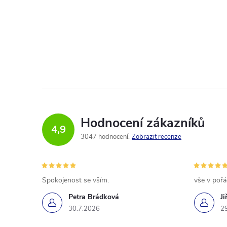
Hodnocení zákazníků
4,9
3047 hodnocení
Zobrazit recenze
Spokojenost se vším.
vše v poř
Petra Brádková
Ji
30.7.2026
2