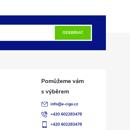
ODEBÍRAT
info
@
e-cigo.cz
+420 602283478
+420 602283478