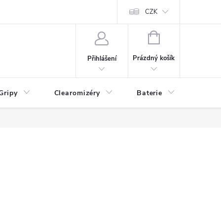
CZK
NÁKUPNÍ
KOŠÍK
Prázdný košík
Přihlášení
Gripy
Clearomizéry
Baterie
Příslu