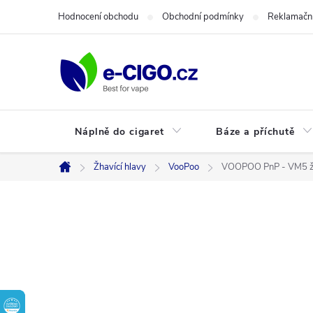
Přejít
Hodnocení obchodu
Obchodní podmínky
Reklamační
na
obsah
Náplně do cigaret
Báze a příchutě
Žhavící hlavy
VooPoo
VOOPOO PnP - VM5 žh
Domů