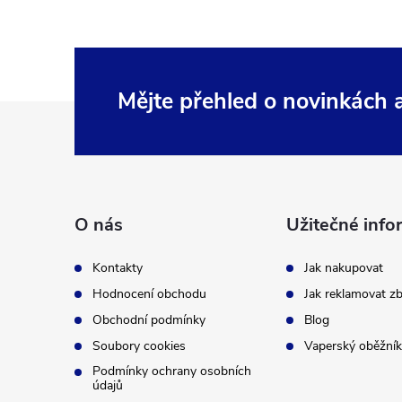
Mějte přehled o novinkách
Z
á
p
O nás
Užitečné info
a
Kontakty
Jak nakupovat
t
Hodnocení obchodu
Jak reklamovat zb
Obchodní podmínky
Blog
í
Soubory cookies
Vaperský oběžník
Podmínky ochrany osobních
údajů