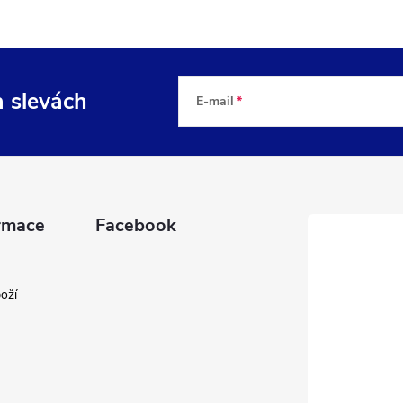
a slevách
E-mail
rmace
Facebook
oží