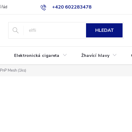
+420 602283478
 řád
Blog
Jak nakupovat
HLEDAT
Elektronická cigareta
Žhavící hlavy
 PnP Mesh (1ks)