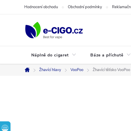
Přejít
Hodnocení obchodu
Obchodní podmínky
Reklamační
na
obsah
Náplně do cigaret
Báze a příchutě
Žhavící hlavy
VooPoo
Žhavící tělísko VooPoo
Domů