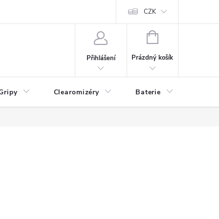
CZK
NÁKUPNÍ
KOŠÍK
Prázdný košík
Přihlášení
Gripy
Clearomizéry
Baterie
Příslu