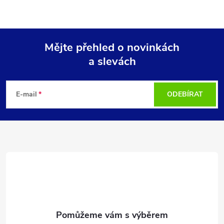
Mějte přehled o novinkách
a slevách
Z
á
E-mail
ODEBÍRAT
p
a
t
í