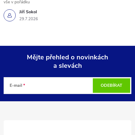
vše v pořádku
Jiří Sokol
29.7.2026
Mějte přehled o novinkách
a slevách
Z
á
E-mail
ODEBÍRAT
p
a
t