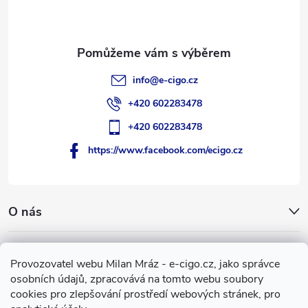
í
info
@
e-cigo.cz
+420 602283478
+420 602283478
https://www.facebook.com/ecigo.cz
O nás
Užitečné informace
Provozovatel webu Milan Mráz - e-cigo.cz, jako správce
osobních údajů, zpracovává na tomto webu soubory
Facebook
cookies pro zlepšování prostředí webových stránek, pro