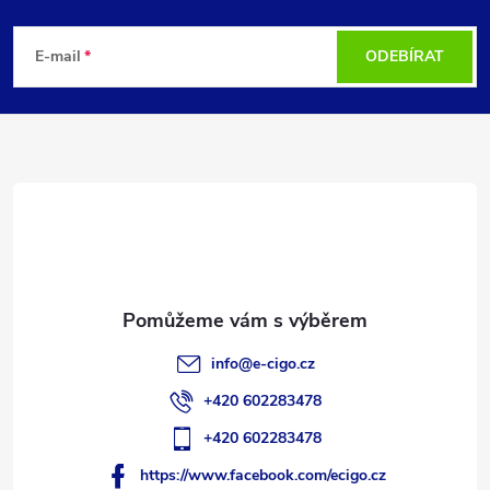
Z
á
E-mail
ODEBÍRAT
p
a
t
í
info
@
e-cigo.cz
+420 602283478
+420 602283478
https://www.facebook.com/ecigo.cz