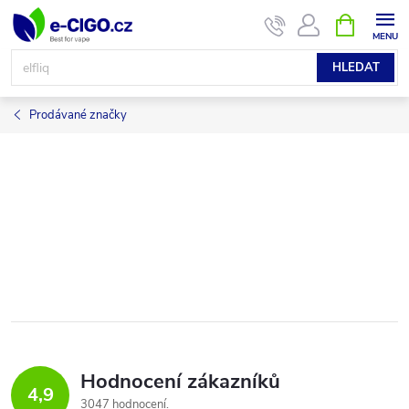
Přejít
NÁKUPNÍ
KOŠÍK
na
obsah
HLEDAT
Prodávané značky
Hodnocení zákazníků
4,9
3047 hodnocení