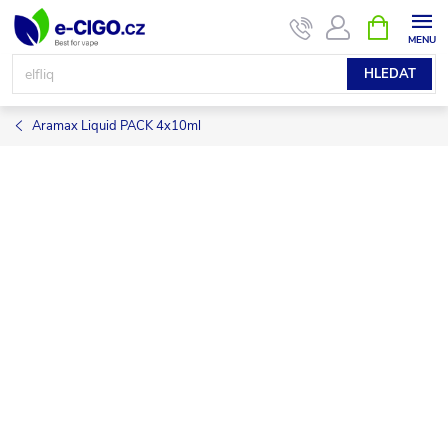
Přejít
NÁKUPNÍ
KOŠÍK
na
obsah
HLEDAT
Aramax Liquid PACK 4x10ml