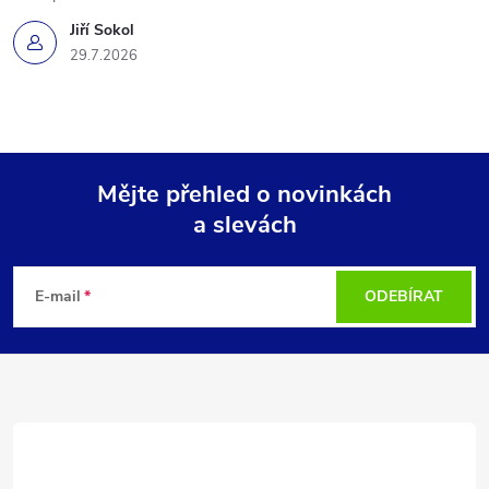
Jiří Sokol
29.7.2026
Mějte přehled o novinkách
a slevách
Z
á
E-mail
ODEBÍRAT
p
a
t