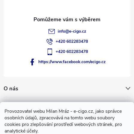
í
info
@
e-cigo.cz
+420 602283478
+420 602283478
https://www.facebook.com/ecigo.cz
O nás
Užitečné informace
Provozovatel webu Milan Mráz - e-cigo.cz, jako správce
osobních údajů, zpracovává na tomto webu soubory
Facebook
cookies pro zlepšování prostředí webových stránek, pro
analytické účely.