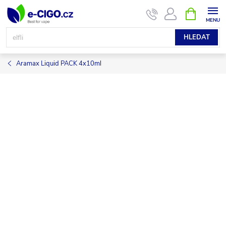
Přejít
NÁKUPNÍ
KOŠÍK
na
obsah
HLEDAT
Aramax Liquid PACK 4x10ml