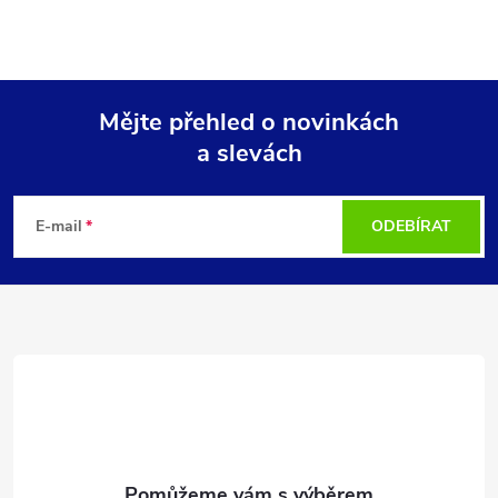
Mějte přehled o novinkách
a slevách
Z
á
E-mail
ODEBÍRAT
p
a
t
í