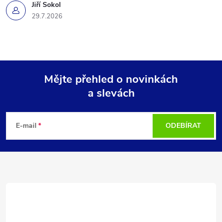
Jiří Sokol
29.7.2026
Mějte přehled o novinkách
a slevách
Z
á
E-mail
ODEBÍRAT
p
a
t