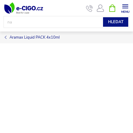
Přejít
NÁKUPNÍ
KOŠÍK
na
obsah
HLEDAT
Aramax Liquid PACK 4x10ml