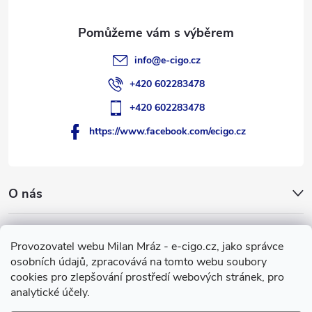
í
info
@
e-cigo.cz
+420 602283478
+420 602283478
https://www.facebook.com/ecigo.cz
O nás
Užitečné informace
Provozovatel webu Milan Mráz - e-cigo.cz, jako správce
osobních údajů, zpracovává na tomto webu soubory
Facebook
cookies pro zlepšování prostředí webových stránek, pro
analytické účely.