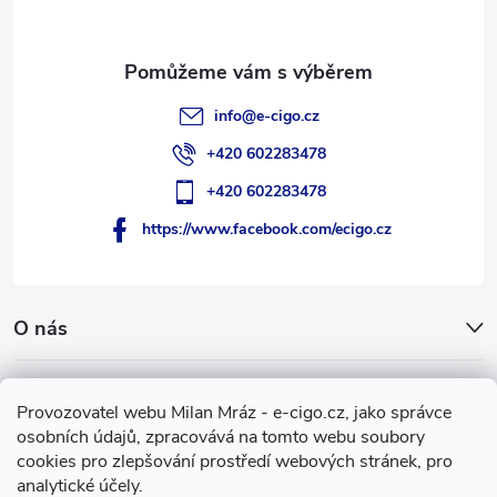
í
info
@
e-cigo.cz
+420 602283478
+420 602283478
https://www.facebook.com/ecigo.cz
O nás
Užitečné informace
Provozovatel webu Milan Mráz - e-cigo.cz, jako správce
osobních údajů, zpracovává na tomto webu soubory
Facebook
cookies pro zlepšování prostředí webových stránek, pro
analytické účely.