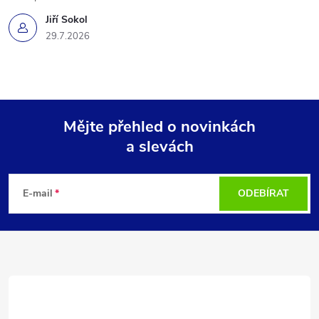
Jiří Sokol
29.7.2026
Mějte přehled o novinkách
a slevách
Z
á
E-mail
ODEBÍRAT
p
a
t