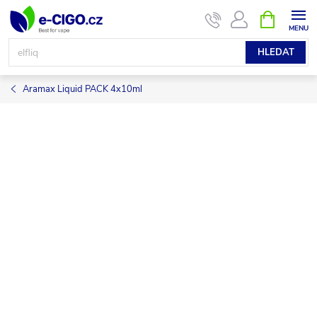
Přejít
NÁKUPNÍ
KOŠÍK
na
obsah
HLEDAT
Aramax Liquid PACK 4x10ml