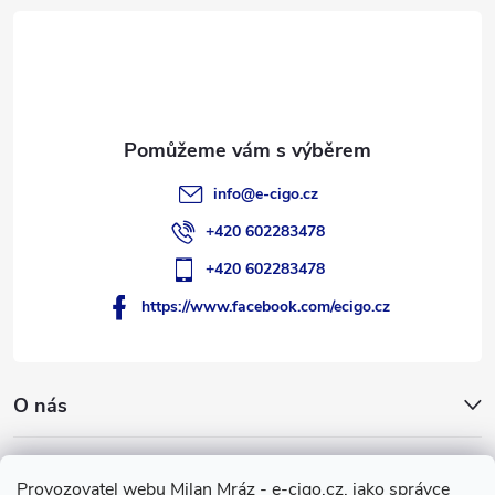
t
í
info
@
e-cigo.cz
+420 602283478
+420 602283478
https://www.facebook.com/ecigo.cz
O nás
Užitečné informace
Provozovatel webu Milan Mráz - e-cigo.cz, jako správce