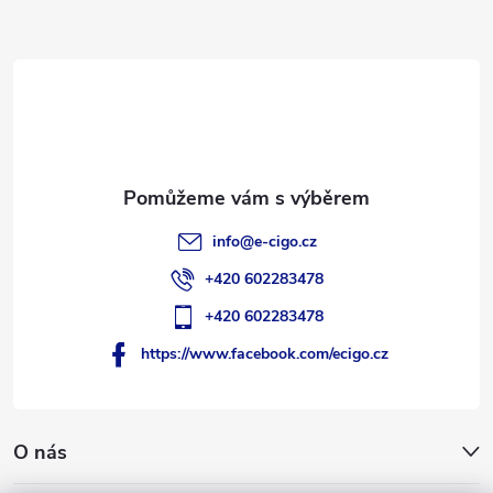
a
t
í
info
@
e-cigo.cz
+420 602283478
+420 602283478
https://www.facebook.com/ecigo.cz
O nás