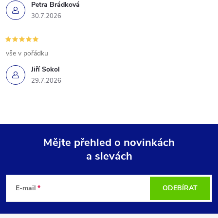
Petra Brádková
30.7.2026
vše v pořádku
Jiří Sokol
29.7.2026
Mějte přehled o novinkách
a slevách
Z
á
E-mail
ODEBÍRAT
p