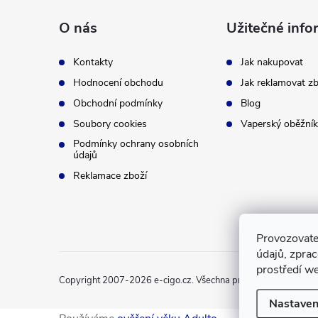
p
O nás
Užitečné info
a
Kontakty
Jak nakupovat
t
Hodnocení obchodu
Jak reklamovat zb
Obchodní podmínky
Blog
í
Soubory cookies
Vaperský oběžník
Podmínky ochrany osobních
údajů
Reklamace zboží
Provozovate
údajů, zpra
prostředí we
Copyright 2007-2026
e-cigo.cz
. Všechna práva vyhrazena.
Nastaven