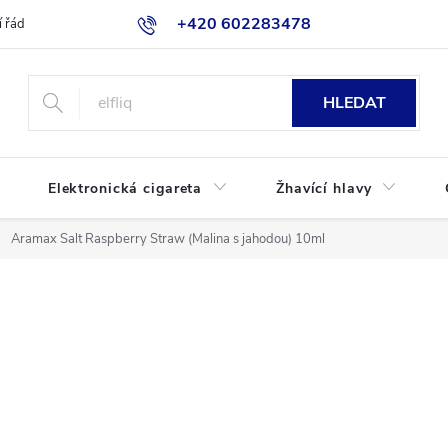
+420 602283478
 řád
Blog
Jak nakupovat
HLEDAT
Elektronická cigareta
Žhavící hlavy
Aramax Salt Raspberry Straw (Malina s jahodou) 10ml