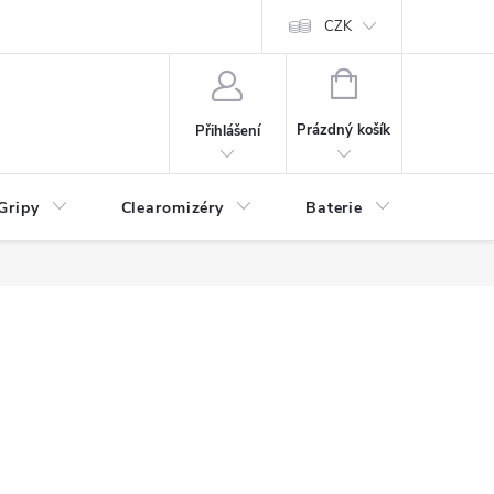
CZK
NÁKUPNÍ
KOŠÍK
Prázdný košík
Přihlášení
Gripy
Clearomizéry
Baterie
Příslu