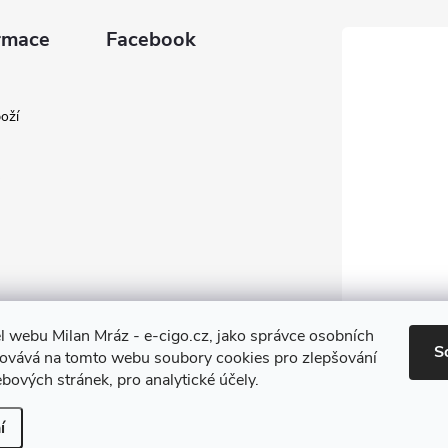
rmace
Facebook
oží
l webu Milan Mráz - e-cigo.cz, jako správce osobních
S
covává na tomto webu soubory cookies pro zlepšování
bových stránek, pro analytické účely.
í