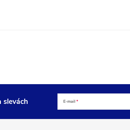
a slevách
E-mail