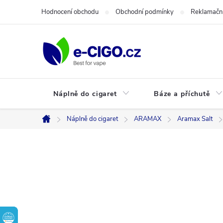
Přejít
Hodnocení obchodu
Obchodní podmínky
Reklamační
na
obsah
Náplně do cigaret
Báze a příchutě
Náplně do cigaret
ARAMAX
Aramax Salt
Domů