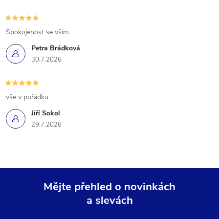
Spokojenost se vším.
Petra Brádková
30.7.2026
vše v pořádku
Jiří Sokol
29.7.2026
Mějte přehled o novinkách
a slevách
Z