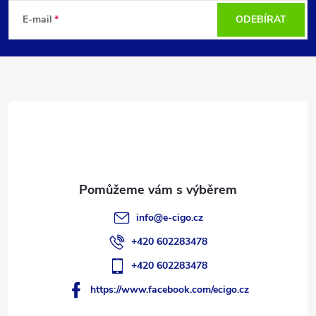
á
E-mail
ODEBÍRAT
p
a
t
í
info
@
e-cigo.cz
+420 602283478
+420 602283478
https://www.facebook.com/ecigo.cz