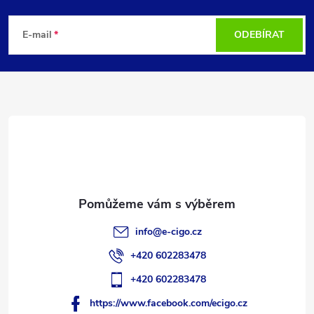
Z
á
E-mail
ODEBÍRAT
p
a
t
í
info
@
e-cigo.cz
+420 602283478
+420 602283478
https://www.facebook.com/ecigo.cz