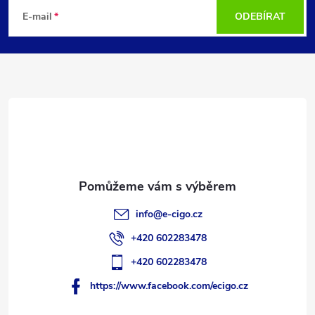
á
E-mail
ODEBÍRAT
p
a
t
í
info
@
e-cigo.cz
+420 602283478
+420 602283478
https://www.facebook.com/ecigo.cz