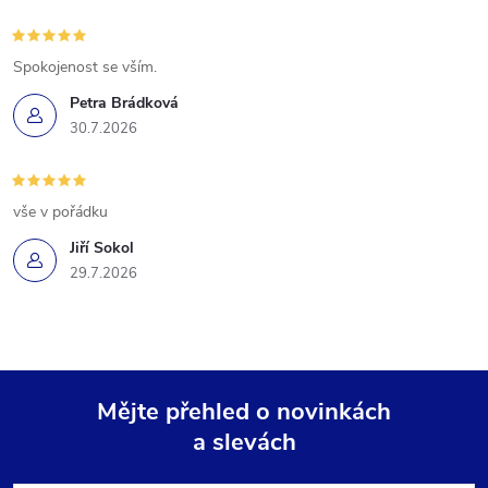
Spokojenost se vším.
Petra Brádková
30.7.2026
vše v pořádku
Jiří Sokol
29.7.2026
Mějte přehled o novinkách
a slevách
Z