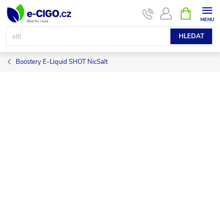
Přejít
NÁKUPNÍ
KOŠÍK
na
obsah
HLEDAT
Boostery E-Liquid SHOT NicSalt