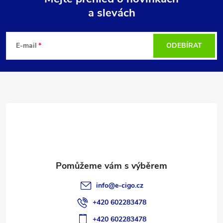
a slevách
Z
á
E-mail
ODEBÍRAT
p
a
t
í
info
@
e-cigo.cz
+420 602283478
+420 602283478