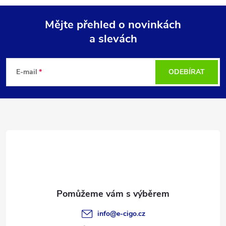
Mějte přehled o novinkách
a slevách
Z
á
E-mail
ODEBÍRAT
p
a
t
í
info
@
e-cigo.cz