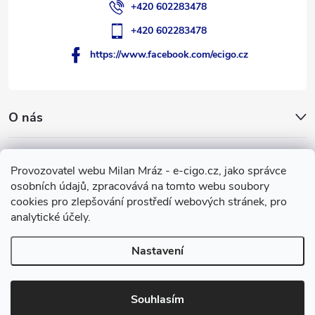
+420 602283478
+420 602283478
https://www.facebook.com/ecigo.cz
O nás
Užitečné informace
Provozovatel webu Milan Mráz - e-cigo.cz, jako správce
osobních údajů, zpracovává na tomto webu soubory
Facebook
cookies pro zlepšování prostředí webových stránek, pro
analytické účely.
Nastavení
Copyright 2007-2026
e-cigo.cz
. Všechna práva vyhrazena.
Vytvořil Shoptet
Souhlasím