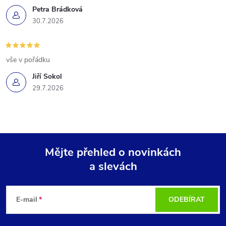
Petra Brádková
30.7.2026
vše v pořádku
Jiří Sokol
29.7.2026
Mějte přehled o novinkách
a slevách
Z
á
E-mail
ODEBÍRAT
p