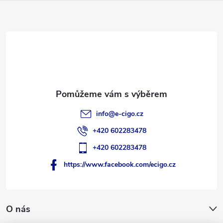
a
t
í
info
@
e-cigo.cz
+420 602283478
+420 602283478
https://www.facebook.com/ecigo.cz
O nás