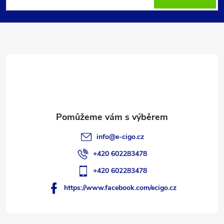
p
a
t
í
info
@
e-cigo.cz
+420 602283478
+420 602283478
https://www.facebook.com/ecigo.cz