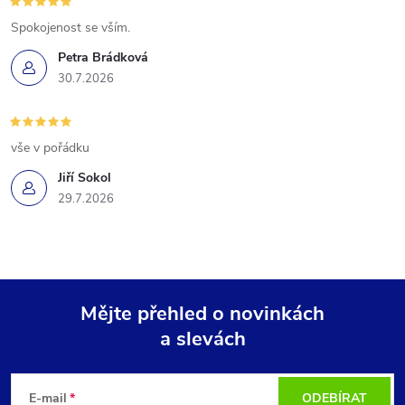
Spokojenost se vším.
Petra Brádková
30.7.2026
vše v pořádku
Jiří Sokol
29.7.2026
Mějte přehled o novinkách
a slevách
Z
á
E-mail
ODEBÍRAT