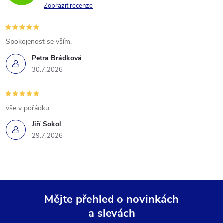
Zobrazit recenze
Spokojenost se vším.
Petra Brádková
30.7.2026
vše v pořádku
Jiří Sokol
29.7.2026
Mějte přehled o novinkách
a slevách
Z