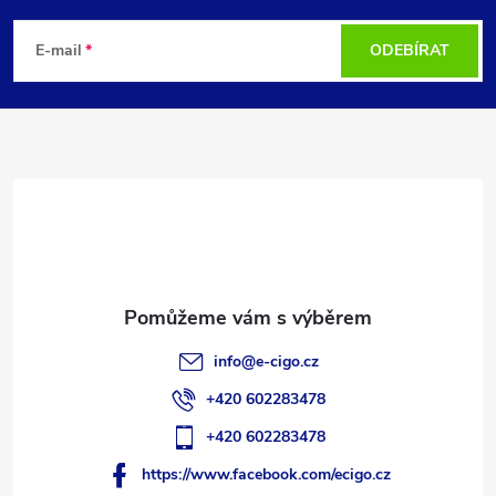
á
E-mail
ODEBÍRAT
p
a
t
í
info
@
e-cigo.cz
+420 602283478
+420 602283478
https://www.facebook.com/ecigo.cz