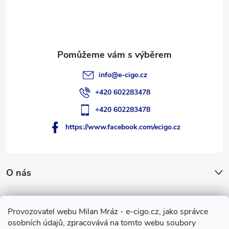
t
í
info
@
e-cigo.cz
+420 602283478
+420 602283478
https://www.facebook.com/ecigo.cz
O nás
Užitečné informace
Provozovatel webu Milan Mráz - e-cigo.cz, jako správce
osobních údajů, zpracovává na tomto webu soubory