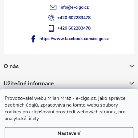
info
@
e-cigo.cz
+420 602283478
+420 602283478
https://www.facebook.com/ecigo.cz
O nás
Užitečné informace
Provozovatel webu Milan Mráz - e-cigo.cz, jako správce
Facebook
osobních údajů, zpracovává na tomto webu soubory
cookies pro zlepšování prostředí webových stránek, pro
e-cigo.cz
analytické účely.
Nastavení