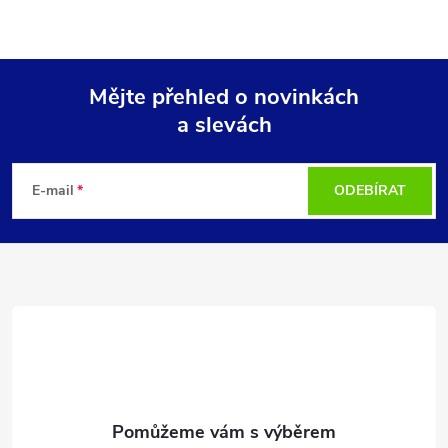
Mějte přehled o novinkách
a slevách
Z
á
E-mail
ODEBÍRAT
p
a
t
í