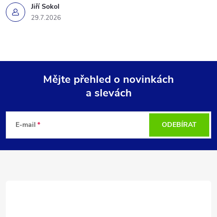
Jiří Sokol
29.7.2026
Mějte přehled o novinkách
a slevách
Z
á
E-mail
ODEBÍRAT
p
a
t