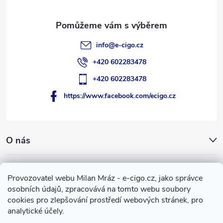
í
info
@
e-cigo.cz
+420 602283478
+420 602283478
https://www.facebook.com/ecigo.cz
O nás
Užitečné informace
Provozovatel webu Milan Mráz - e-cigo.cz, jako správce
osobních údajů, zpracovává na tomto webu soubory
Facebook
cookies pro zlepšování prostředí webových stránek, pro
analytické účely.