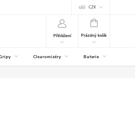
CZK
NÁKUPNÍ
KOŠÍK
Prázdný košík
Přihlášení
Gripy
Clearomizéry
Baterie
Příslu