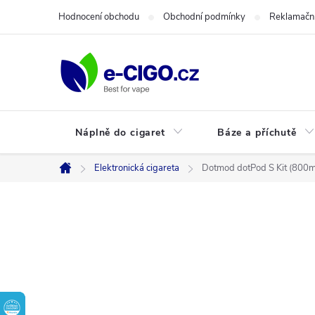
Přejít
Hodnocení obchodu
Obchodní podmínky
Reklamační
na
obsah
Náplně do cigaret
Báze a příchutě
Elektronická cigareta
Dotmod dotPod S Kit (800mA
Domů