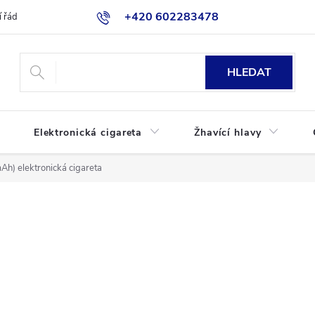
+420 602283478
 řád
Blog
Jak nakupovat
HLEDAT
Elektronická cigareta
Žhavící hlavy
h) elektronická cigareta