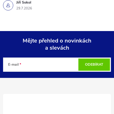
Jiří Sokol
29.7.2026
Mějte přehled o novinkách
a slevách
Z
á
E-mail
ODEBÍRAT
p
a
t