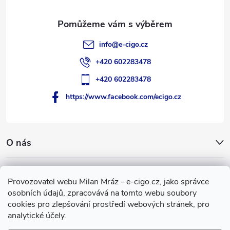
í
info
@
e-cigo.cz
+420 602283478
+420 602283478
https://www.facebook.com/ecigo.cz
O nás
Užitečné informace
Provozovatel webu Milan Mráz - e-cigo.cz, jako správce
osobních údajů, zpracovává na tomto webu soubory
Facebook
cookies pro zlepšování prostředí webových stránek, pro
analytické účely.