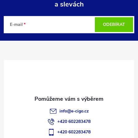
a slevách
Z
á
E-mail
ODEBÍRAT
p
a
t
í
info
@
e-cigo.cz
+420 602283478
+420 602283478