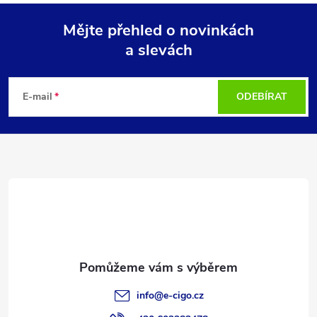
Mějte přehled o novinkách
a slevách
Z
á
E-mail
ODEBÍRAT
p
a
t
í
info
@
e-cigo.cz