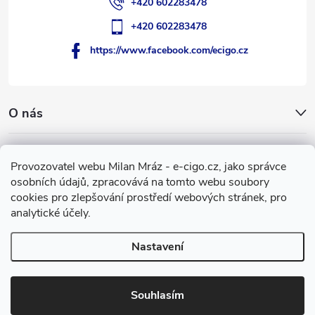
+420 602283478
+420 602283478
https://www.facebook.com/ecigo.cz
O nás
Užitečné informace
Provozovatel webu Milan Mráz - e-cigo.cz, jako správce
osobních údajů, zpracovává na tomto webu soubory
Facebook
cookies pro zlepšování prostředí webových stránek, pro
analytické účely.
Nastavení
Copyright 2007-2026
e-cigo.cz
. Všechna práva vyhrazena.
Vytvořil Shoptet
Souhlasím