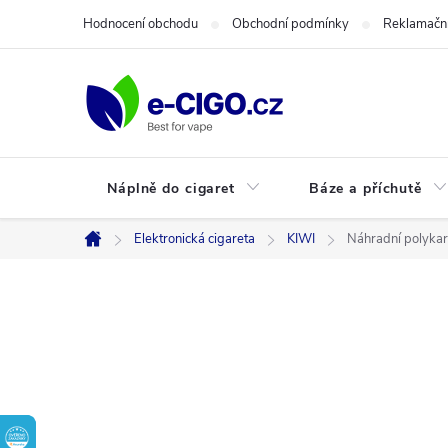
Přejít
Hodnocení obchodu
Obchodní podmínky
Reklamační
na
obsah
Náplně do cigaret
Báze a příchutě
Elektronická cigareta
KIWI
Náhradní polykar
Domů