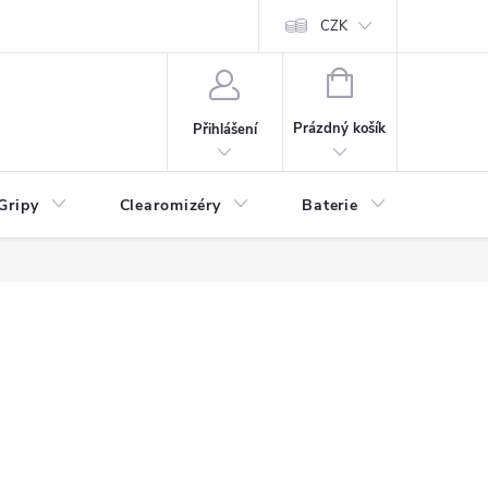
CZK
NÁKUPNÍ
KOŠÍK
Prázdný košík
Přihlášení
Gripy
Clearomizéry
Baterie
Příslu