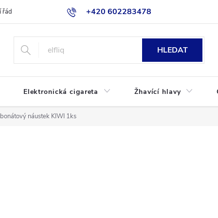
+420 602283478
 řád
Blog
Jak nakupovat
HLEDAT
Elektronická cigareta
Žhavící hlavy
bonátový náustek KIWI 1ks