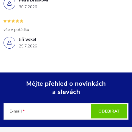
Petra Brádková
30.7.2026
vše v pořádku
Jiří Sokol
29.7.2026
Mějte přehled o novinkách
a slevách
Z
á
E-mail
ODEBÍRAT
p