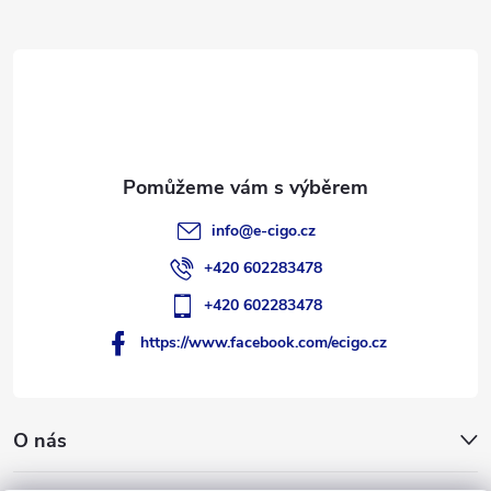
a
t
í
info
@
e-cigo.cz
+420 602283478
+420 602283478
https://www.facebook.com/ecigo.cz
O nás