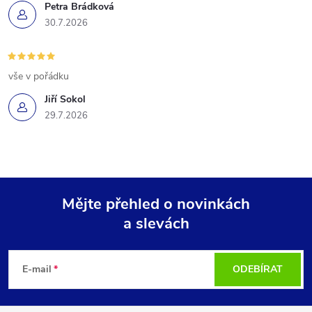
Petra Brádková
30.7.2026
vše v pořádku
Jiří Sokol
29.7.2026
Mějte přehled o novinkách
a slevách
Z
á
E-mail
ODEBÍRAT
p