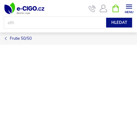
Přejít
NÁKUPNÍ
KOŠÍK
na
obsah
HLEDAT
Frutie 50/50