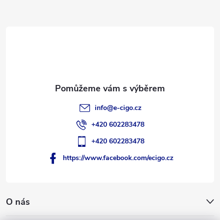
a
t
í
info
@
e-cigo.cz
+420 602283478
+420 602283478
https://www.facebook.com/ecigo.cz
O nás