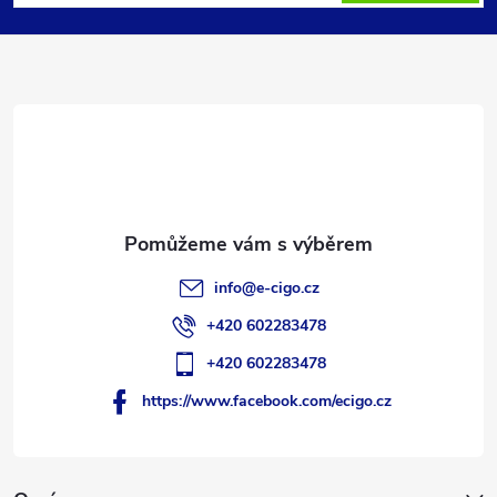
p
a
t
í
info
@
e-cigo.cz
+420 602283478
+420 602283478
https://www.facebook.com/ecigo.cz