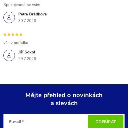
Spokojenost se vším.
Petra Brádková
30.7.2026
vše v pořádku
Jiří Sokol
29.7.2026
Mějte přehled o novinkách
a slevách
Z
á
E-mail
ODEBÍRAT