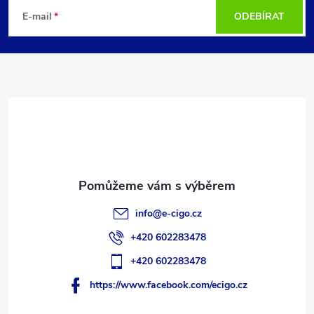
á
E-mail
ODEBÍRAT
p
a
t
í
info
@
e-cigo.cz
+420 602283478
+420 602283478
https://www.facebook.com/ecigo.cz