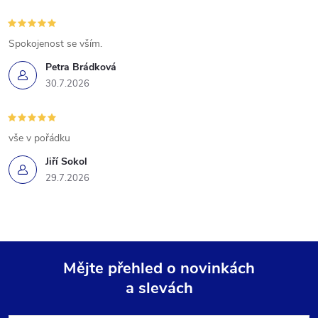
Spokojenost se vším.
Petra Brádková
30.7.2026
vše v pořádku
Jiří Sokol
29.7.2026
Mějte přehled o novinkách
a slevách
Z