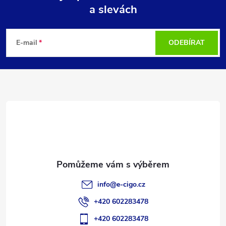
a slevách
Z
á
E-mail
ODEBÍRAT
p
a
t
í
info
@
e-cigo.cz
+420 602283478
+420 602283478