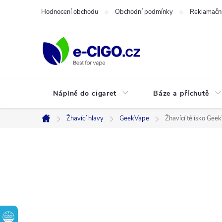
Přejít
Hodnocení obchodu
Obchodní podmínky
Reklamační
na
obsah
Náplně do cigaret
Báze a příchutě
Žhavící hlavy
GeekVape
Žhavící tělísko Gee
Domů