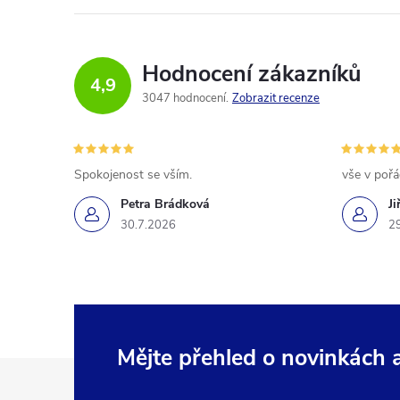
Hodnocení zákazníků
4,9
3047 hodnocení
Zobrazit recenze
Spokojenost se vším.
vše v poř
Petra Brádková
Ji
30.7.2026
2
Mějte přehled o novinkách
Z