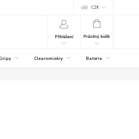
CZK
NÁKUPNÍ
KOŠÍK
Prázdný košík
Přihlášení
Gripy
Clearomizéry
Baterie
Příslu