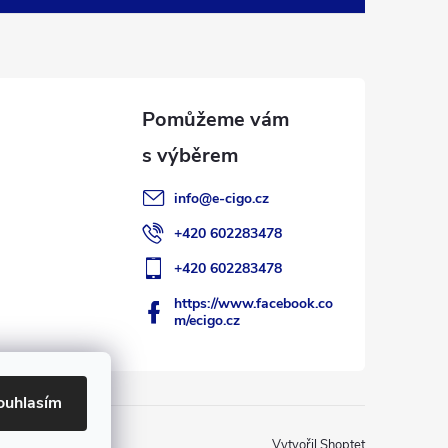
info
@
e-cigo.cz
+420 602283478
+420 602283478
https://www.facebook.co
m/ecigo.cz
ouhlasím
Vytvořil Shoptet