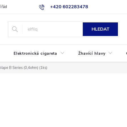
+420 602283478
 řád
Blog
Jak nakupovat
HLEDAT
Elektronická cigareta
Žhavící hlavy
kVape B Series (0,4ohm) (1ks)