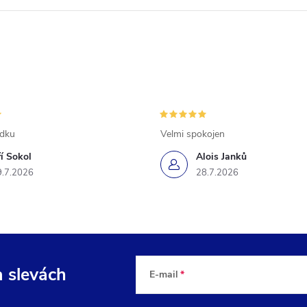
ádku
Velmi spokojen
ří Sokol
Alois Janků
9.7.2026
28.7.2026
a slevách
E-mail