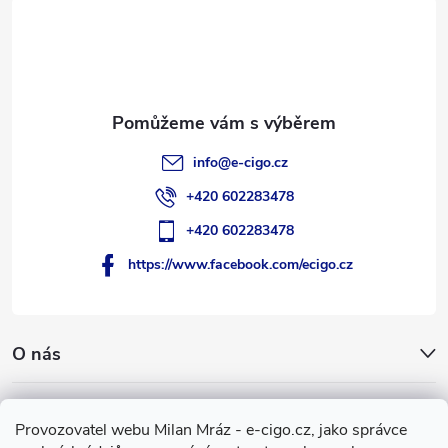
t
í
info
@
e-cigo.cz
+420 602283478
+420 602283478
https://www.facebook.com/ecigo.cz
O nás
Užitečné informace
Provozovatel webu Milan Mráz - e-cigo.cz, jako správce