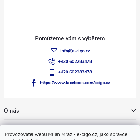
t
í
info
@
e-cigo.cz
+420 602283478
+420 602283478
https://www.facebook.com/ecigo.cz
O nás
Užitečné informace
Provozovatel webu Milan Mráz - e-cigo.cz, jako správce