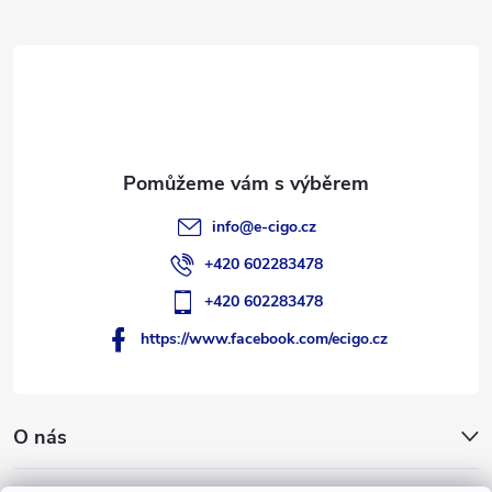
a
t
í
info
@
e-cigo.cz
+420 602283478
+420 602283478
https://www.facebook.com/ecigo.cz
O nás