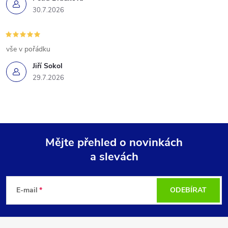
30.7.2026
vše v pořádku
Jiří Sokol
29.7.2026
Mějte přehled o novinkách
a slevách
Z
á
E-mail
ODEBÍRAT
p