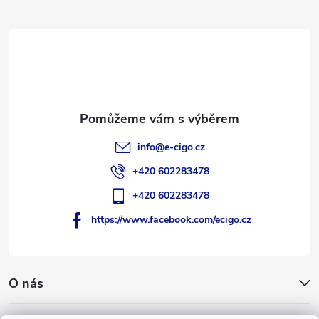
a
t
í
info
@
e-cigo.cz
+420 602283478
+420 602283478
https://www.facebook.com/ecigo.cz
O nás