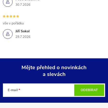
30.7.2026
vše v pořádku
Jiří Sokol
29.7.2026
Mějte přehled o novinkách
a slevách
Z
á
E-mail
ODEBÍRAT
p