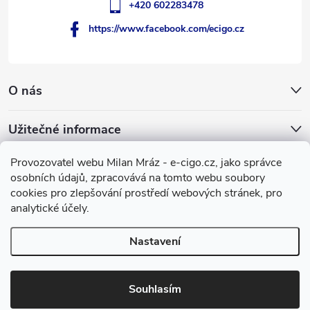
+420 602283478
https://www.facebook.com/ecigo.cz
O nás
Užitečné informace
Provozovatel webu Milan Mráz - e-cigo.cz, jako správce
Facebook
osobních údajů, zpracovává na tomto webu soubory
cookies pro zlepšování prostředí webových stránek, pro
e-cigo.cz
analytické účely.
Nastavení
Copyright 2007-2026
e-cigo.cz
. Všechna práva vyhrazena.
Vytvořil Shoptet
Souhlasím