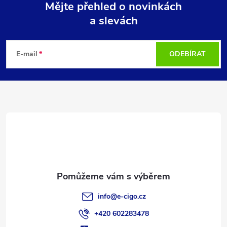
Mějte přehled o novinkách
a slevách
Z
á
E-mail
ODEBÍRAT
p
a
t
í
info
@
e-cigo.cz
+420 602283478