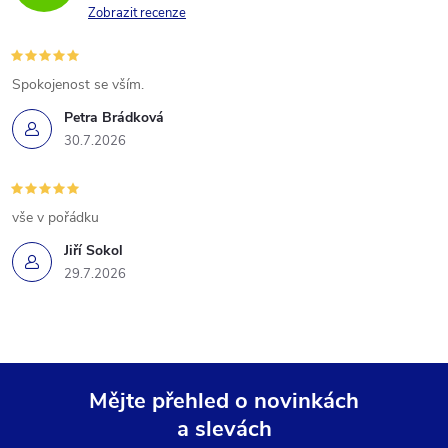
Zobrazit recenze
Spokojenost se vším.
Petra Brádková
30.7.2026
vše v pořádku
Jiří Sokol
29.7.2026
Mějte přehled o novinkách
a slevách
Z