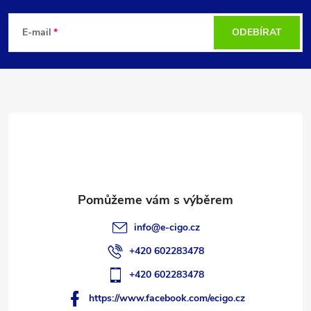
á
E-mail
ODEBÍRAT
p
a
t
í
info
@
e-cigo.cz
+420 602283478
+420 602283478
https://www.facebook.com/ecigo.cz