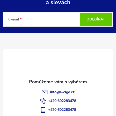
a slevách
Z
á
E-mail
ODEBÍRAT
p
a
t
í
info
@
e-cigo.cz
+420 602283478
+420 602283478