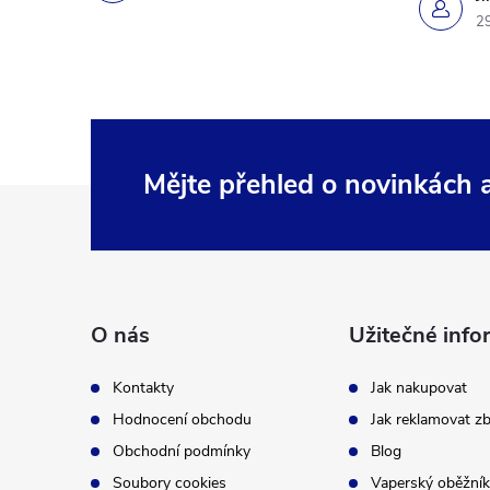
2
Mějte přehled o novinkách
Z
á
p
O nás
Užitečné info
a
Kontakty
Jak nakupovat
t
Hodnocení obchodu
Jak reklamovat zb
Obchodní podmínky
Blog
í
Soubory cookies
Vaperský oběžník