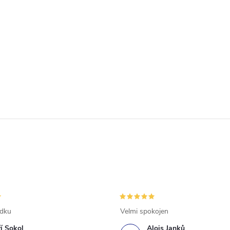
ádku
Velmi spokojen
ří Sokol
Alois Janků