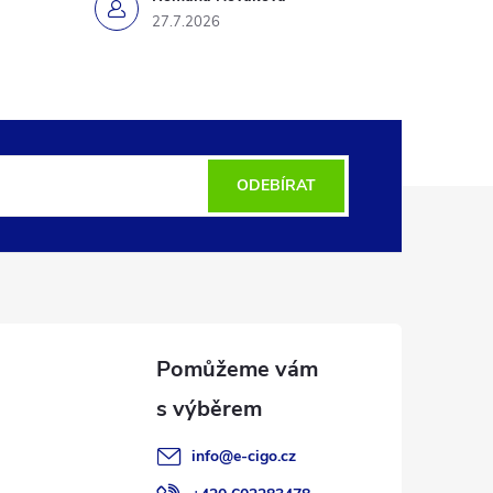
27.7.2026
ODEBÍRAT
info
@
e-cigo.cz