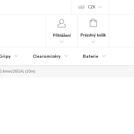
CZK
NÁKUPNÍ
KOŠÍK
Prázdný košík
Přihlášení
Gripy
Clearomizéry
Baterie
Příslu
 (0,4mm/26GA) (10m)