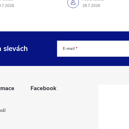
9.7.2026
28.7.2026
a slevách
E-mail
rmace
Facebook
oží