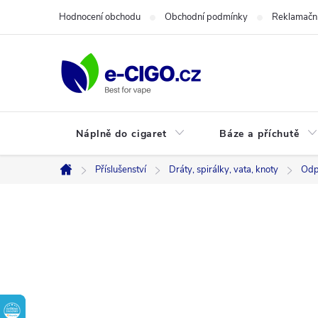
Přejít
Hodnocení obchodu
Obchodní podmínky
Reklamační
na
obsah
Náplně do cigaret
Báze a příchutě
Příslušenství
Dráty, spirálky, vata, knoty
Odp
Domů