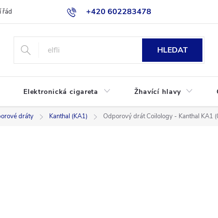
+420 602283478
 řád
Blog
Jak nakupovat
HLEDAT
Elektronická cigareta
Žhavící hlavy
orové dráty
Kanthal (KA1)
Odporový drát Coilology - Kanthal KA1