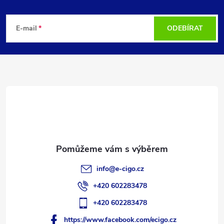
Z
á
E-mail
ODEBÍRAT
p
a
t
í
info
@
e-cigo.cz
+420 602283478
+420 602283478
https://www.facebook.com/ecigo.cz