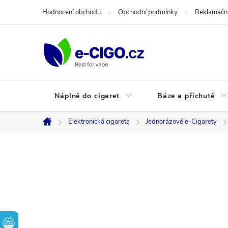
Přejít
Hodnocení obchodu
Obchodní podmínky
Reklamační
na
obsah
Náplně do cigaret
Báze a příchutě
Elektronická cigareta
Jednorázové e-Cigarety
Domů