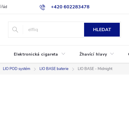
+420 602283478
 řád
Blog
Jak nakupovat
HLEDAT
Elektronická cigareta
Žhavící hlavy
LIO POD systém
LIO BASE baterie
LIO BASE - Midnight