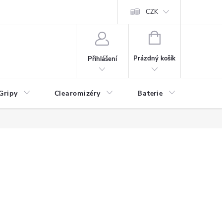
CZK
NÁKUPNÍ
KOŠÍK
Prázdný košík
Přihlášení
Gripy
Clearomizéry
Baterie
Příslu