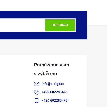
ODEBÍRAT
info
@
e-cigo.cz
+420 602283478
+420 602283478