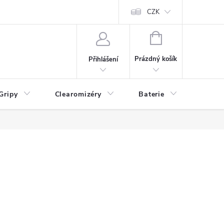
CZK
NÁKUPNÍ
KOŠÍK
Prázdný košík
Přihlášení
Gripy
Clearomizéry
Baterie
Příslu