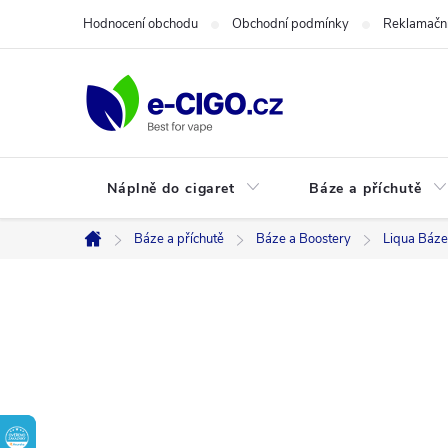
Přejít
Hodnocení obchodu
Obchodní podmínky
Reklamační
na
obsah
Náplně do cigaret
Báze a příchutě
Báze a příchutě
Báze a Boostery
Liqua Báze
Domů