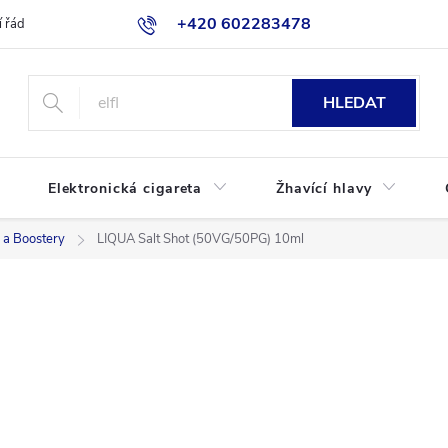
+420 602283478
 řád
Blog
Jak nakupovat
HLEDAT
Elektronická cigareta
Žhavící hlavy
 a Boostery
LIQUA Salt Shot (50VG/50PG) 10ml