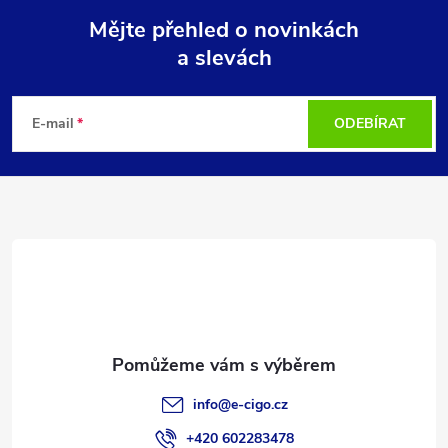
Mějte přehled o novinkách
a slevách
Z
á
E-mail
ODEBÍRAT
p
a
t
í
info
@
e-cigo.cz
+420 602283478