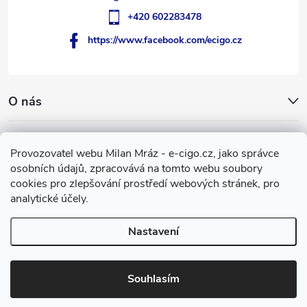
+420 602283478
https://www.facebook.com/ecigo.cz
O nás
Užitečné informace
Provozovatel webu Milan Mráz - e-cigo.cz, jako správce
osobních údajů, zpracovává na tomto webu soubory
Facebook
cookies pro zlepšování prostředí webových stránek, pro
analytické účely.
Nastavení
Copyright 2007-2026
e-cigo.cz
. Všechna práva vyhrazena.
Vytvořil Shoptet
Souhlasím