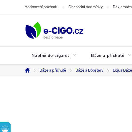
Přejít
Hodnocení obchodu
Obchodní podmínky
Reklamační
na
obsah
Náplně do cigaret
Báze a příchutě
Báze a příchutě
Báze a Boostery
Liqua Báze
Domů