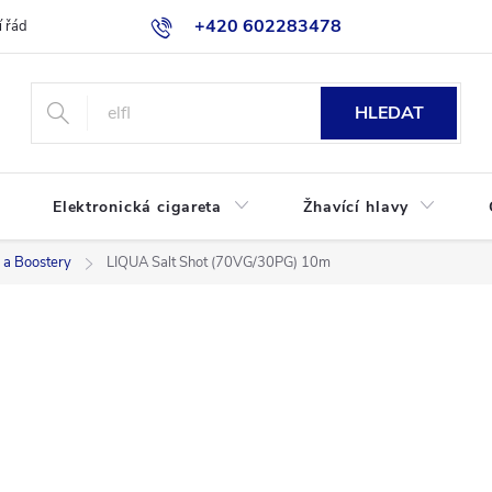
+420 602283478
 řád
Blog
Jak nakupovat
HLEDAT
Elektronická cigareta
Žhavící hlavy
 a Boostery
LIQUA Salt Shot (70VG/30PG) 10m