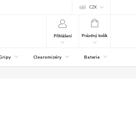
CZK
NÁKUPNÍ
KOŠÍK
Prázdný košík
Přihlášení
Gripy
Clearomizéry
Baterie
Příslu